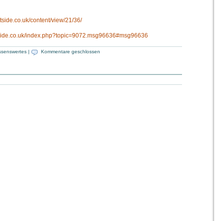
tside.co.uk/content/view/21/36/
etside.co.uk/index.php?topic=9072.msg96636#msg96636
ssenswertes
|
Kommentare geschlossen