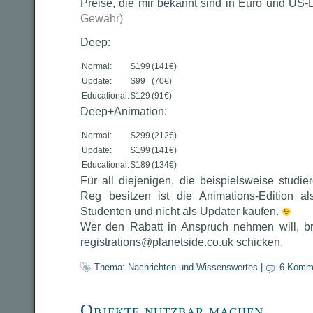
Preise, die mir bekannt sind in Euro und US-
Gewähr)
Deep:
Normal:
$199
(141€)
Update:
$99
(70€)
Educational:
$129
(91€)
Deep+Animation:
Normal:
$299
(212€)
Update:
$199
(141€)
Educational:
$189
(134€)
Für all diejenigen, die beispielsweise studi
Reg besitzen ist die Animations-Edition al
Studenten und nicht als Updater kaufen.
Wer den Rabatt in Anspruch nehmen will, br
registrations@planetside.co.uk schicken.
Thema:
Nachrichten und Wissenswertes
|
6 Komm
Objekte nutzbar machen