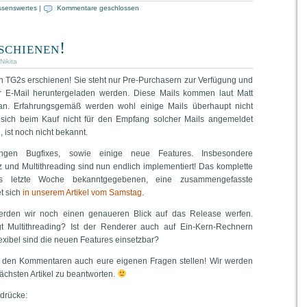
ssenswertes
|
Kommentare geschlossen
schienen!
Nikita
on TG2s erschienen! Sie steht nur Pre-Purchasern zur Verfügung und
r E-Mail heruntergeladen werden. Diese Mails kommen laut Matt
 an. Erfahrungsgemäß werden wohl einige Mails überhaupt nicht
sich beim Kauf nicht für den Empfang solcher Mails angemeldet
 ist noch nicht bekannt.
ngen Bugfixes, sowie einige neue Features. Insbesondere
 und Multithreading sind nun endlich implementiert! Das komplette
s letzte Woche bekanntgegebenen, eine zusammengefasste
t sich
in unserem Artikel vom Samstag
.
rden wir noch einen genaueren Blick auf das Release werfen.
ngt Multithreading? Ist der Renderer auch auf Ein-Kern-Rechnern
exibel sind die neuen Features einsetzbar?
 in den Kommentaren auch eure eigenen Fragen stellen! Wir werden
ächsten Artikel zu beantworten.
ndrücke: