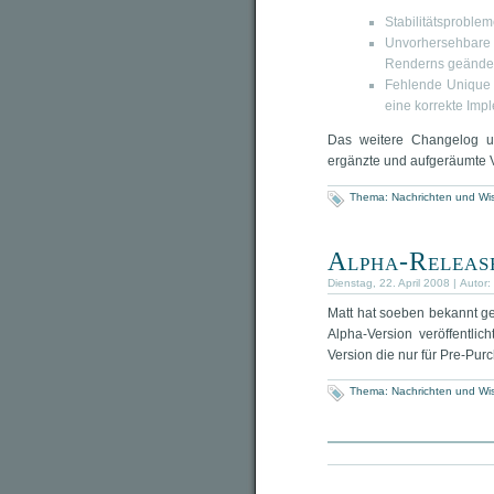
Stabilitätsproblem
Unvorhersehbare 
Renderns geände
Fehlende Unique 
eine korrekte Impl
Das weitere Changelog um
ergänzte und aufgeräumte 
Thema:
Nachrichten und Wi
Alpha-Release
Dienstag, 22. April 2008 | Autor:
Matt hat soeben bekannt ge
Alpha-Version veröffentlic
Version die nur für Pre-Purc
Thema:
Nachrichten und Wi