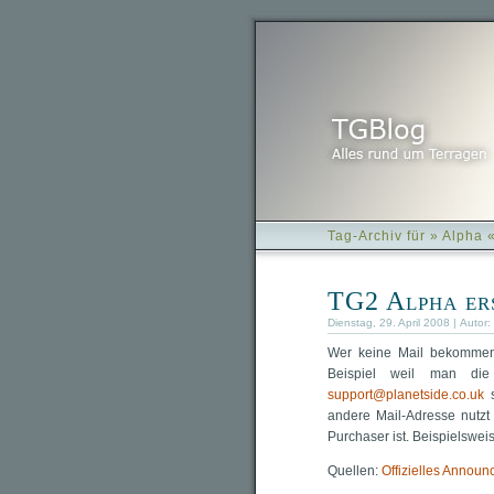
Tag-Archiv für » Alpha 
TG2 Alpha ers
Dienstag, 29. April 2008 | Autor:
Wer keine Mail bekommen h
Beispiel weil man die
support@planetside.co.uk
s
andere Mail-Adresse nutz
Purchaser ist. Beispielswei
Quellen:
Offizielles Annou