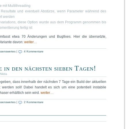
e mit Multithreading
Resultate und eventuell Abstürze, wenn Parameter während des
rt werden
variations, diese Option wurde aus dem Programm genommen bis
ementierung fertig ist
fasst etwa 70 Änderungen und Bugfixes. Hier die übersetzte,
Variante davon:
weiter…
ssenswertes
|
4 Kommentare
 in den nächsten sieben Tagen!
Nikita
geben, dass innerhalb der nächsten 7 Tage ein Build der aktuellen
ht werden soll! Dabei handelt es sich um eine potentiell instabile
haser erhältlich sein wird.
weiter…
ssenswertes
|
2 Kommentare