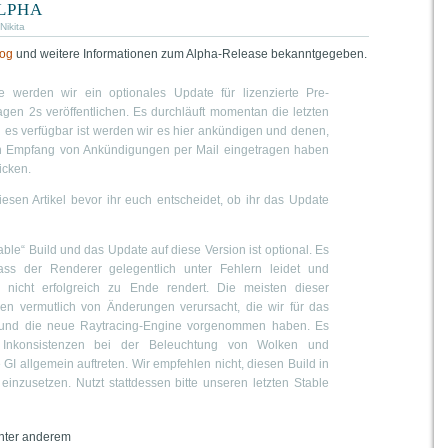
lpha
Nikita
log
und weitere Informationen zum Alpha-Release bekanntgegeben.
 werden wir ein optionales Update für lizenzierte Pre-
agen 2s veröffentlichen. Es durchläuft momentan die letzten
 es verfügbar ist werden wir es hier ankündigen und denen,
en Empfang von Ankündigungen per Mail eingetragen haben
icken.
 diesen Artikel bevor ihr euch entscheidet, ob ihr das Update
table“ Build und das Update auf diese Version ist optional. Es
dass der Renderer gelegentlich unter Fehlern leidet und
h nicht erfolgreich zu Ende rendert. Die meisten dieser
n vermutlich von Änderungen verursacht, die wir für das
g und die neue Raytracing-Engine vorgenommen haben. Es
Inkonsistenzen bei der Beleuchtung von Wolken und
GI allgemein auftreten. Wir empfehlen nicht, diesen Build in
einzusetzen. Nutzt stattdessen bitte unseren letzten Stable
nter anderem