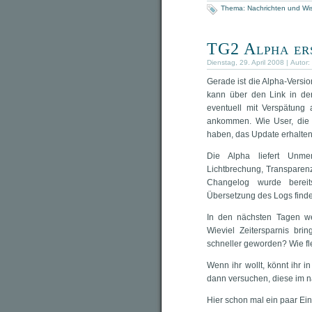
Thema:
Nachrichten und Wi
TG2 Alpha er
Dienstag, 29. April 2008 | Autor:
Gerade ist die Alpha-Versi
kann über den Link in de
eventuell mit Verspätung
ankommen. Wie User, die 
haben, das Update erhalten,
Die Alpha liefert Unme
Lichtbrechung, Transparenz
Changelog wurde bereit
Übersetzung des Logs finde
In den nächsten Tagen we
Wieviel Zeitersparnis bri
schneller geworden? Wie fl
Wenn ihr wollt, könnt ihr
dann versuchen, diese im n
Hier schon mal ein paar Ei