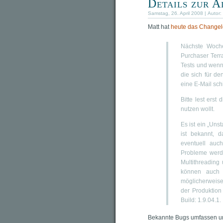
Details zur A
Samstag, 26. April 2008 | Autor:
Matt hat
heute das Change
Nächste Woche
Purchaser Terr
Tests und wenn
die sich für d
eine E-Mail sch
Bitte lest erst
nutzen wollt.
Es ist ein „Uns
ist bekannt, 
eventuell auc
Probleme werde
Multithreadin
können auch 
möglicherweise 
der Produktion 
Build: 1.9.04.1.
Bekannte Bugs umfassen u