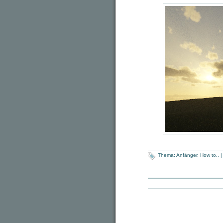
Thema:
Anfänger
,
How to..