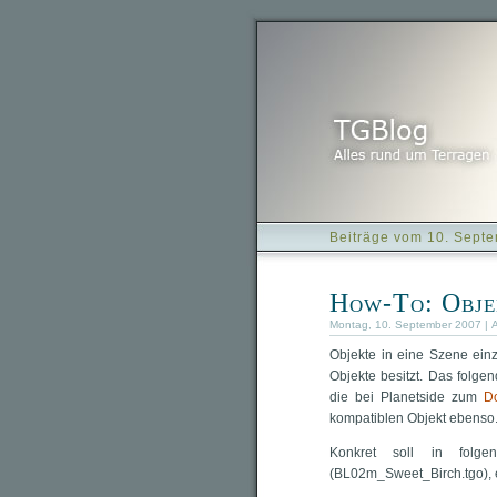
Beiträge vom 10. Sept
How-To: Obje
Montag, 10. September 2007 | 
Objekte in eine Szene einz
Objekte besitzt. Das folge
die bei Planetside zum
D
kompatiblen Objekt ebenso
Konkret soll in folgen
(BL02m_Sweet_Birch.tgo), e