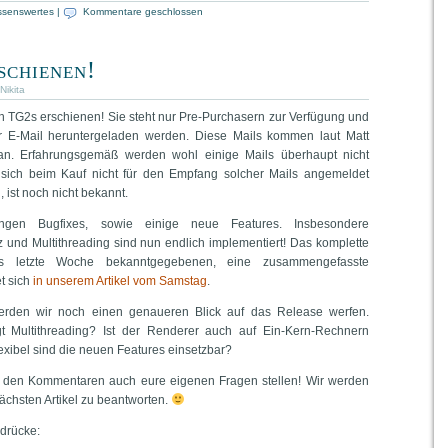
ssenswertes
|
Kommentare geschlossen
schienen!
Nikita
on TG2s erschienen! Sie steht nur Pre-Purchasern zur Verfügung und
r E-Mail heruntergeladen werden. Diese Mails kommen laut Matt
 an. Erfahrungsgemäß werden wohl einige Mails überhaupt nicht
sich beim Kauf nicht für den Empfang solcher Mails angemeldet
 ist noch nicht bekannt.
ngen Bugfixes, sowie einige neue Features. Insbesondere
 und Multithreading sind nun endlich implementiert! Das komplette
s letzte Woche bekanntgegebenen, eine zusammengefasste
t sich
in unserem Artikel vom Samstag
.
rden wir noch einen genaueren Blick auf das Release werfen.
ngt Multithreading? Ist der Renderer auch auf Ein-Kern-Rechnern
exibel sind die neuen Features einsetzbar?
 in den Kommentaren auch eure eigenen Fragen stellen! Wir werden
ächsten Artikel zu beantworten.
ndrücke: