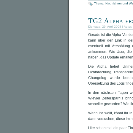
Thema:
Nachrichten und Wi
TG2 Alpha er
Dienstag, 29. April 2008 | Autor:
Gerade ist die Alpha-Versi
kann über den Link in de
eventuell mit Verspätung
ankommen. Wie User, die 
haben, das Update erhalten,
Die Alpha liefert Unme
Lichtbrechung, Transparenz
Changelog wurde bereit
Übersetzung des Logs finde
In den nächsten Tagen we
Wieviel Zeitersparnis bri
schneller geworden? Wie fl
Wenn ihr wollt, könnt ihr
dann versuchen, diese im n
Hier schon mal ein paar Ei