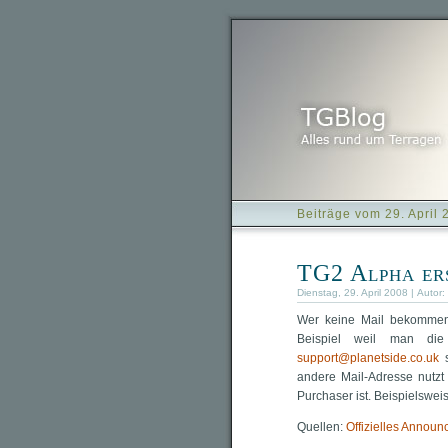
Beiträge vom 29. April 
TG2 Alpha ers
Dienstag, 29. April 2008 | Autor:
Wer keine Mail bekommen h
Beispiel weil man die
support@planetside.co.uk
s
andere Mail-Adresse nutz
Purchaser ist. Beispielswei
Quellen:
Offizielles Annou