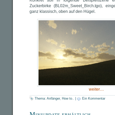
Konkret soll in folgende Beispielszene e
Zuckerbirke (BL02m_Sweet_Birch.tgo), einge
ganz klassisch, oben auf den Hügel.
weiter…
Thema:
Anfänger
,
How to..
|
Ein Kommentar
Miniupdate erhältlich